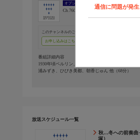
オプション
通信に問題が発生しま
Ch.760
タカラヅカ・スカイ・ステージ
このチャンネルのご視聴には、オプションチャンネル(有料
お申し込みはこちら
ご利用料金はこちら
番組詳細内容
1930年頃ベルリン、愛と自由な芸術を求め亡命した
浦みずき、ひびき美都、朝香じゅん 他（68分）
放送スケジュール一覧
秋…冬への前奏曲−
塚）