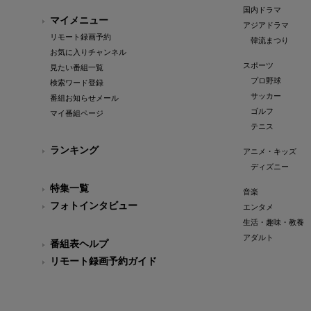
国内ドラマ
マイメニュー
アジアドラマ
リモート録画予約
韓流まつり
お気に入りチャンネル
スポーツ
見たい番組一覧
プロ野球
検索ワード登録
サッカー
番組お知らせメール
ゴルフ
マイ番組ページ
テニス
ランキング
アニメ・キッズ
ディズニー
特集一覧
音楽
フォトインタビュー
エンタメ
生活・趣味・教養
アダルト
番組表ヘルプ
リモート録画予約ガイド