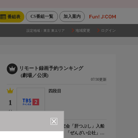
CS番組一覧
加入案内
番組表
地域変更
ログイン
設定地域：
東京 東エリア
リモート録画予約ランキング
(劇場／公演)
07/30更新
四段目
1
(-)
落語研究会「肝つぶし」入船
亭扇遊、「ぜんざい公社」柳
2