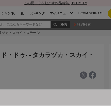
この夏、心を動かす作品特集 | J:COM TV
チャンネル一覧
ランキング
マイメニュー
J:COM STREAM
詳細検索
カラヅカ・スカイ・ステージ
ド・ドゥ- - タカラヅカ・スカイ・
0年花組・宝塚）