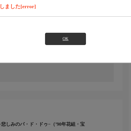
した[error]
見たい
)のご契約が必要となります。
OK
ダンサーの愛と悲しみの物語。'90年花組／宝塚／出演：大
悲しみのパ・ド・ドゥ−（’90年花組・宝