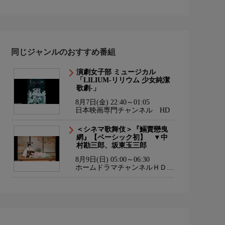
同じジャンルのおすすめ番組
演劇女子部 ミュージカル
「LILIUM-リリウム 少女純潔
歌劇-」
8月7日(金) 22:40～01:05
日本映画専門チャンネル HD
＜シネマ歌舞伎＞『鰯賣戀曳
網』【ベーシック初】 ▼中
村勘三郎、坂東玉三郎
8月9日(日) 05:00～06:30
ホームドラマチャンネルＨＤ
韓流・時代劇・国内ドラマ