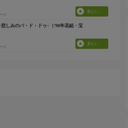
見たい
ージ
悲しみのパ・ド・ドゥ−（’90年花組・宝
見たい
ージ