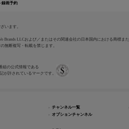
ト録画予約
ございます。
iVo Brands LLCおよび／またはその関連会社の日本国内における商標
材の無断複写・転載を禁じます。
、テレビ番組の公式情報である
スにのみ表記が許されているマークです。
チャンネル一覧
オプションチャンネル