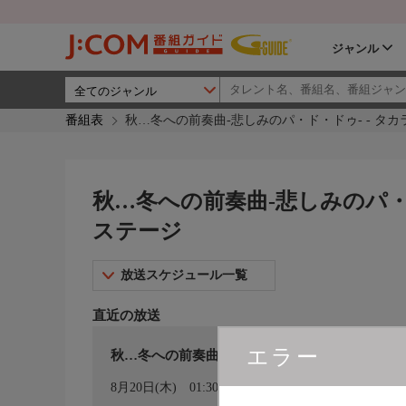
ジャンル
番組表
秋…冬への前奏曲-悲しみのパ・ド・ドゥ- - タ
秋…冬への前奏曲-悲しみのパ・
ステージ
放送スケジュール一覧
直近の放送
エラー
秋…冬への前奏曲−悲しみのパ・ド・ドゥ−（’9
カレンダー登録
8月20日(木)
01:30〜02:45