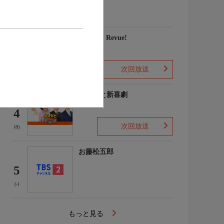
家権太楼 ほか
(-)
愛, Love Revue!
3
次回放送
(-)
よしもと新喜劇
4
次回放送
(8)
お藤松五郎
5
(-)
もっと見る