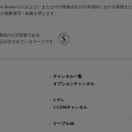
iVo Brands LLCおよび／またはその関連会社の日本国内における商標
材の無断複写・転載を禁じます。
、テレビ番組の公式情報である
スにのみ表記が許されているマークです。
チャンネル一覧
オプションチャンネル
J:テレ
J:COMチャンネル
ケーブル4K