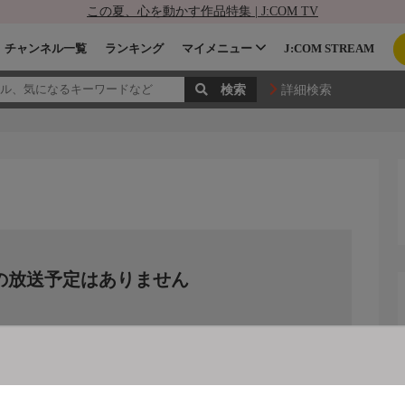
この夏、心を動かす作品特集 | J:COM TV
チャンネル一覧
ランキング
マイメニュー
J:COM STREAM
詳細検索
の放送予定はありません