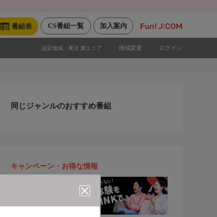
CS番組一覧
加入案内
番組表
地域変更
ログイン
設定地域：
東京 東エリア
同じジャンルのおすすめ番組
キャンペーン・お得な情報