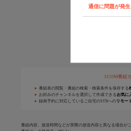
通信に問題が発生しま
J:COM番
番組表の閲覧・番組の検索・検索条件を保存する
お好みのチャンネルを選択して作成できる
お気に
録画予約に対応しているご自宅のSTBへの
リモー
番組内容、放送時間などが実際の放送内容と異なる場合が