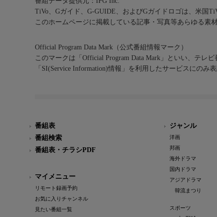
番組データ提供元：IPG Inc.
TiVo、Gガイド、G-GUIDE、およびGガイドロゴは、米国T
このホームページに掲載している記事・写真等あらゆる素
Official Program Data Mark（公式番組情報マーク）
このマークは「Official Program Data Mark」といい
「SI(Service Information)情報」を利用したサービ
番組表
ジャンル
番組検索
洋画
邦画
番組表・チラシPDF
海外ドラマ
国内ドラマ
マイメニュー
アジアドラマ
リモート録画予約
韓流まつり
お気に入りチャンネル
スポーツ
見たい番組一覧