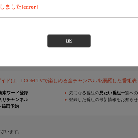
した[error]
OK
組ガイドは、J:COM TVで楽しめる全チャンネルを網羅した番組
検索ワード登録
気になる番組の
見たい番組
一覧への
入りチャンネル
登録した番組の最新情報をお知らせ
ト録画予約
ございます。