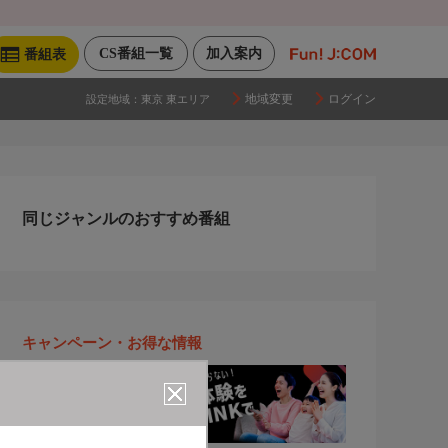
CS番組一覧
加入案内
番組表
地域変更
ログイン
設定地域：
東京 東エリア
同じジャンルのおすすめ番組
キャンペーン・お得な情報