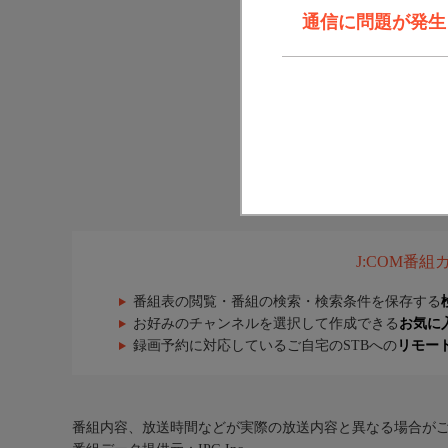
通信に問題が発生しま
J:COM番
番組表の閲覧・番組の検索・検索条件を保存する
お好みのチャンネルを選択して作成できる
お気に
録画予約に対応しているご自宅のSTBへの
リモー
番組内容、放送時間などが実際の放送内容と異なる場合が