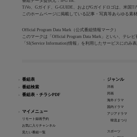
番組データ提供元：IPG Inc.
TiVo、Gガイド、G-GUIDE、およびGガイドロゴは、米国T
このホームページに掲載している記事・写真等あらゆる素
Official Program Data Mark（公式番組情報マーク）
このマークは「Official Program Data Mark」といい
「SI(Service Information)情報」を利用したサービ
番組表
ジャンル
番組検索
洋画
邦画
番組表・チラシPDF
海外ドラマ
国内ドラマ
マイメニュー
アジアドラマ
リモート録画予約
韓流まつり
お気に入りチャンネル
スポーツ
見たい番組一覧