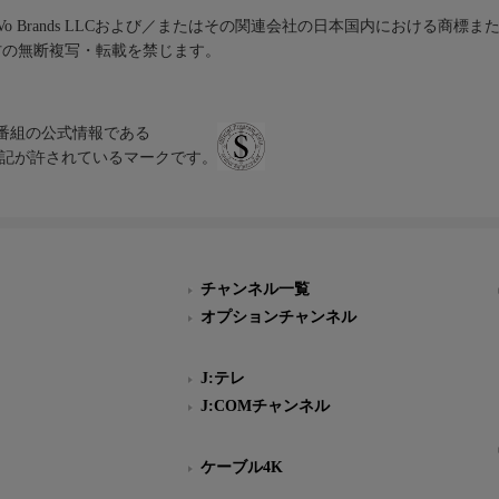
iVo Brands LLCおよび／またはその関連会社の日本国内における商標
材の無断複写・転載を禁じます。
、テレビ番組の公式情報である
スにのみ表記が許されているマークです。
チャンネル一覧
オプションチャンネル
J:テレ
J:COMチャンネル
ケーブル4K