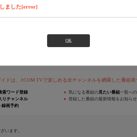
した[error]
OK
組ガイドは、J:COM TVで楽しめる全チャンネルを網羅した番組
検索ワード登録
気になる番組の
見たい番組
一覧への
入りチャンネル
登録した番組の最新情報をお知らせ
ト録画予約
ございます。