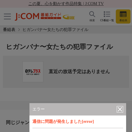
この夏、心を動かす作品特集 | J:COM TV
検索
CS番組一覧
番組表
番組表
ヒガンバナ〜女たちの犯罪ファイル
ヒガンバナ〜女たちの犯罪ファイル
直近の放送予定はありません
エラー
通信に問題が発生しました[error]
同じジャンルのおすすめ番組