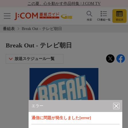
この夏、心を動かす作品特集 | J:COM TV
検索
CS番組一覧
番組表
番組表
Break Out - テレビ朝日
Break Out - テレビ朝日
放送スケジュール一覧
エラー
通信に問題が発生しました[error]