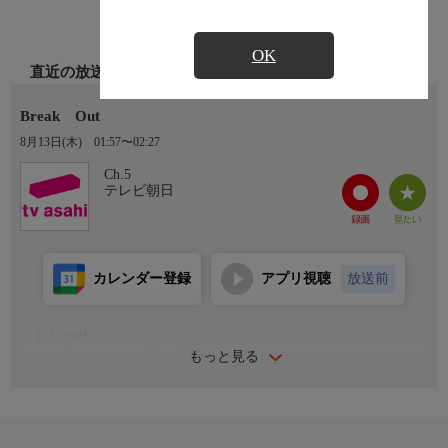
OK
直近の放送
Break Out
8月13日(木)
01:57〜02:27
Ch.5
テレビ朝日
カレンダー登録
アプリ視聴
放送前
◇おしらせ
もっと見る
※この番組は放送時間が変更になる場合があります
☆番組ホームページ
https://www.tv-asahi.co.jp/break-out/