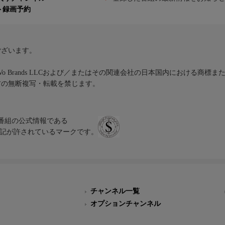
ト録画予約
ございます。
iVo Brands LLCおよび／またはその関連会社の日本国内における商標
材の無断複写・転載を禁じます。
、テレビ番組の公式情報である
スにのみ表記が許されているマークです。
チャンネル一覧
オプションチャンネル