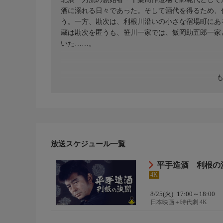
酒に溺れる日々であった。そして酒代を得るため、
う。一方、勘次は、利根川沿いの小さな宿場町にあ
蔵は勘次を匿うも、笹川一家では、飯岡助五郎一家
いた……。
放送スケジュール一覧
平手造酒 利根の
4K
8/25(火)
17:00～18:00
日本映画＋時代劇 4K