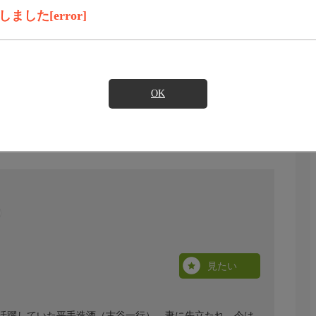
した[error]
OK
見たい
活躍していた平手造酒（古谷一行）。妻に先立たれ、今は