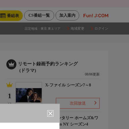
CS番組一覧
加入案内
番組表
地域変更
ログイン
設定地域：
東京 東エリア
リモート録画予約ランキング
(ドラマ)
08/06更新
X-ファイル シーズン7～8
1
次回放送
(-)
エレメンタリー ホームズ&ワ
トソン in NY シーズン4
2