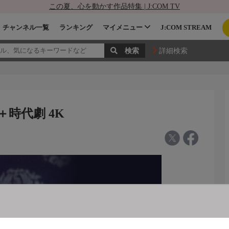
この夏、心を動かす作品特集 | J:COM TV
チャンネル一覧
ランキング
マイメニュー
J:COM STREAM
詳細検索
＋時代劇 4K