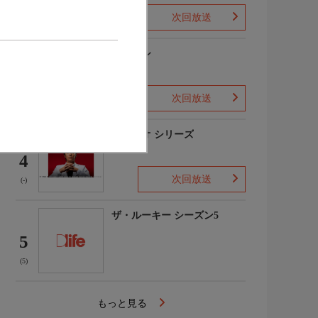
次回放送
(1)
下山メシ
3
次回放送
(-)
ガリレオ シリーズ
4
次回放送
(-)
ザ・ルーキー シーズン5
5
(5)
もっと見る