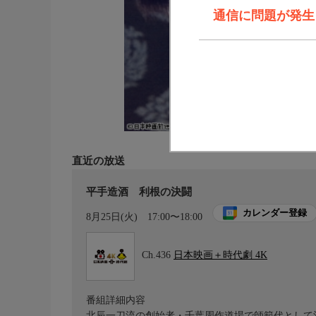
通信に問題が発生しま
直近の放送
平手造酒 利根の決闘
カレンダー登録
8月25日(火)
17:00〜18:00
Ch.436
日本映画＋時代劇 4K
番組詳細内容
北辰一刀流の創始者・千葉周作道場で師範代として