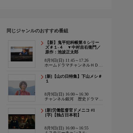
同じジャンルのおすすめ番組
【新】鬼平犯科帳第６シリー
ズ＃１-４ ▼中村吉右衛門／
原作：池波正太郎
8月9日(日) 11:45～17:26
ホームドラマチャンネルＨＤ
韓流・時代劇・国内ドラマ
[新]【山の日特集】下山メシ＃
１
8月9日(日) 16:00～16:30
チャンネル銀河 歴史ドラマ・
サスペンス・日本のうた
[新]労働監督官ドメニコ #1
[字]【独占日本初】
8月9日(日) 16:00～16:55
ミステリーチャンネル