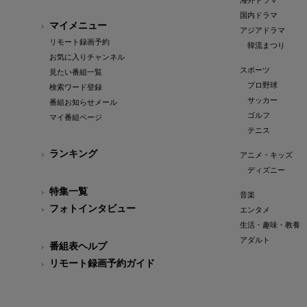
海外ドラマ
国内ドラマ
マイメニュー
アジアドラマ
リモート録画予約
韓流まつり
お気に入りチャンネル
スポーツ
見たい番組一覧
プロ野球
検索ワード登録
サッカー
番組お知らせメール
ゴルフ
マイ番組ページ
テニス
ランキング
アニメ・キッズ
ディズニー
特集一覧
音楽
フォトインタビュー
エンタメ
生活・趣味・教養
アダルト
番組表ヘルプ
リモート録画予約ガイド