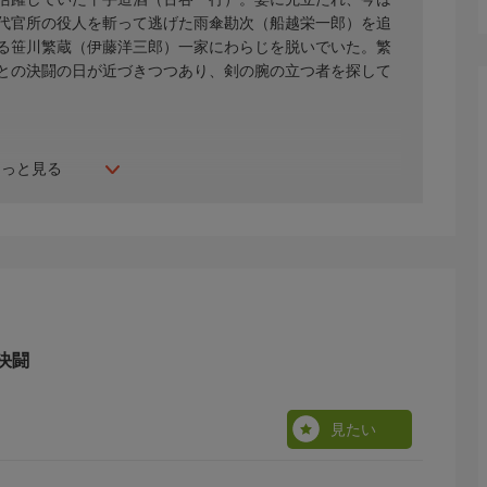
代官所の役人を斬って逃げた雨傘勘次（船越栄一郎）を追
る笹川繁蔵（伊藤洋三郎）一家にわらじを脱いでいた。繁
との決闘の日が近づきつつあり、剣の腕の立つ者を探して
もっと見る
決闘
見たい