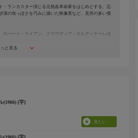
ト・ランカスター演じる元熱血革命家をはじめとする、忘
砂漠の埃っぽさを巧みに描いた映像美など、見所の多い傑
、ロバート・ライアン、クラウディア・カルディナーレほ
もっと見る
966) [字]
見たい
966) [字]