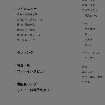
海外ドラマ
国内ドラマ
マイメニュー
アジアドラマ
リモート録画予約
韓流まつり
お気に入りチャンネル
スポーツ
見たい番組一覧
プロ野球
検索ワード登録
サッカー
番組お知らせメール
ゴルフ
マイ番組ページ
テニス
ランキング
アニメ・キッズ
ディズニー
特集一覧
音楽
フォトインタビュー
エンタメ
生活・趣味・教養
アダルト
番組表ヘルプ
リモート録画予約ガイド