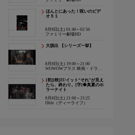
ほんとにあった！呪いのビデ
オ５１
8月8日(土) 01:40～02:50
ファミリー劇場HD
大脱出 【シリーズ一挙】
8月8日(土) 19:00～21:00
WOWOWプラス 映画・ドラ
マ・スポーツ・音楽
[初][映]IT/イット“それ”が見え
たら、終わり。[字]◆真夏のホ
ラーナイト
8月8日(土) 21:00～23:25
Dlife（ディーライフ）