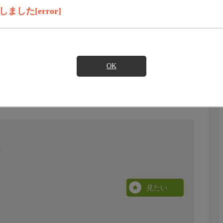
した[error]
OK
見たい