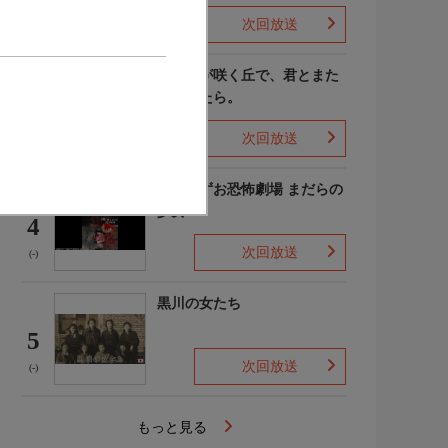
次回放送
(4)
あの花が咲く丘で、君とまた
出会えたら。
3
次回放送
(-)
楳図かずお恐怖劇場 まだらの
少女
4
次回放送
(-)
黒川の女たち
5
次回放送
(-)
もっと見る