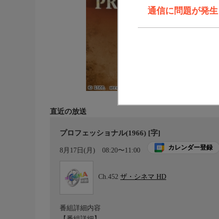
通信に問題が発生しま
直近の放送
プロフェッショナル(1966) [字]
カレンダー登録
8月17日(月)
08:20〜11:00
Ch.452
ザ・シネマ HD
番組詳細内容
【番組詳細】