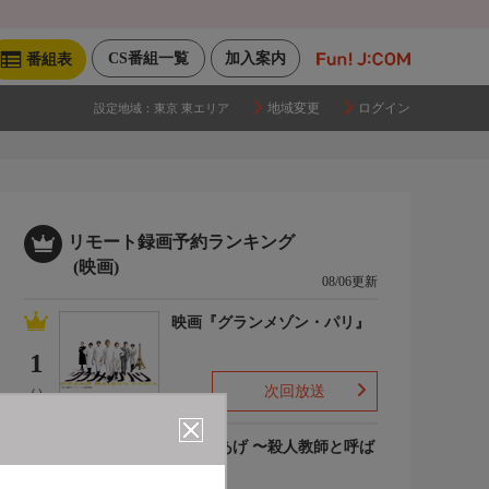
CS番組一覧
加入案内
番組表
地域変更
ログイン
設定地域：
東京 東エリア
リモート録画予約ランキング
(映画)
08/06更新
映画『グランメゾン・パリ』
1
次回放送
(-)
でっちあげ 〜殺人教師と呼ば
れた男
2