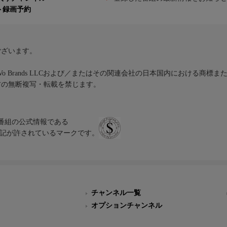
ト録画予約
ございます。
iVo Brands LLCおよび／またはその関連会社の日本国内における商標
材の無断複写・転載を禁じます。
、テレビ番組の公式情報である
スにのみ表記が許されているマークです。
チャンネル一覧
オプションチャンネル