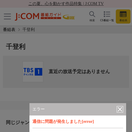
この夏、心を動かす作品特集 | J:COM TV
検索
CS番組一覧
番組表
番組表
千登利
千登利
直近の放送予定はありません
エラー
通信に問題が発生しました[error]
同じジャンルのおすすめ番組