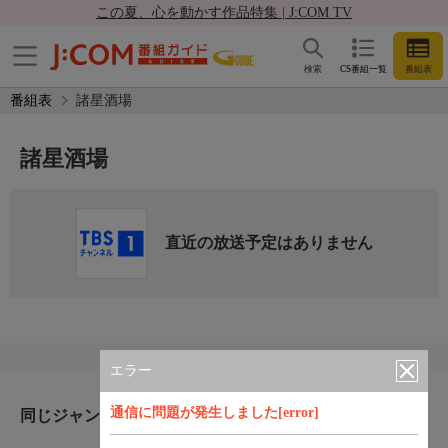
この夏、心を動かす作品特集 | J:COM TV
検索
CS番組一覧
番組表
番組表
諸星酒場
諸星酒場
直近の放送予定はありません
エラー
通信に問題が発生しました[error]
同じジャンルのおすすめ番組