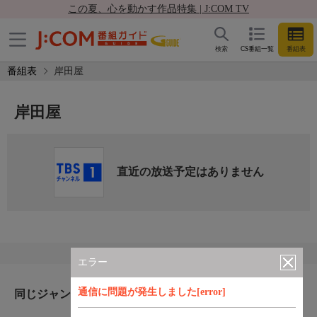
この夏、心を動かす作品特集 | J:COM TV
検索
CS番組一覧
番組表
番組表
岸田屋
岸田屋
直近の放送予定はありません
エラー
通信に問題が発生しました[error]
同じジャンルのおすすめ番組