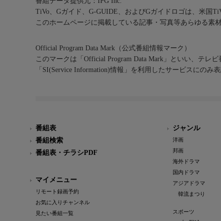
番組データ提供元：IPG Inc.
TiVo、Gガイド、G-GUIDE、およびGガイドロゴは、米国T
このホームページに掲載している記事・写真等あらゆる素
Official Program Data Mark（公式番組情報マーク）
このマークは「Official Program Data Mark」といい
「SI(Service Information)情報」を利用したサービ
番組表
ジャンル
番組検索
洋画
邦画
番組表・チラシPDF
海外ドラマ
国内ドラマ
マイメニュー
アジアドラマ
リモート録画予約
韓流まつり
お気に入りチャンネル
スポーツ
見たい番組一覧