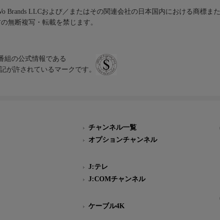
iVo Brands LLCおよび／またはその関連会社の日本国内における商標
材の無断複写・転載を禁じます。
、テレビ番組の公式情報である
スにのみ表記が許されているマークです。
チャンネル一覧
オプションチャンネル
J:テレ
J:COMチャンネル
ケーブル4K