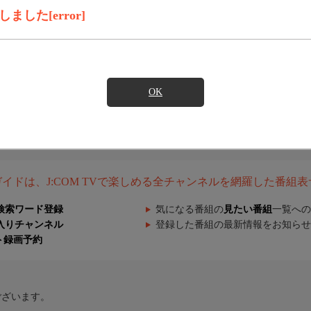
した[error]
OK
組ガイドは、J:COM TVで楽しめる全チャンネルを網羅した番組
検索ワード登録
気になる番組の
見たい番組
一覧への
入りチャンネル
登録した番組の最新情報をお知らせ
ト録画予約
ございます。