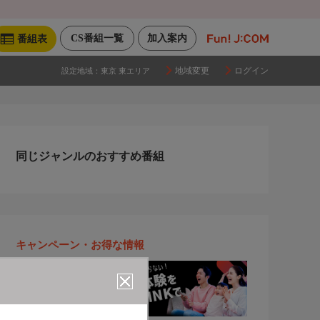
CS番組一覧
加入案内
番組表
地域変更
ログイン
設定地域：
東京 東エリア
同じジャンルのおすすめ番組
キャンペーン・お得な情報