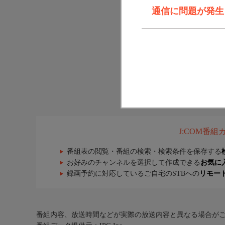
通信に問題が発生しま
J:COM番
番組表の閲覧・番組の検索・検索条件を保存する
お好みのチャンネルを選択して作成できる
お気に
録画予約に対応しているご自宅のSTBへの
リモー
番組内容、放送時間などが実際の放送内容と異なる場合が