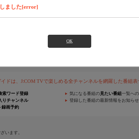
した[error]
OK
組ガイドは、J:COM TVで楽しめる全チャンネルを網羅した番組
検索ワード登録
気になる番組の
見たい番組
一覧への
入りチャンネル
登録した番組の最新情報をお知らせ
ト録画予約
ございます。