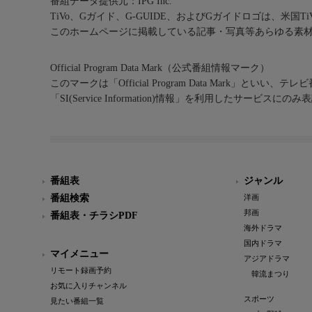
番組データ提供元：IPG Inc.
TiVo、Gガイド、G-GUIDE、およびGガイドロゴは、米国T
このホームページに掲載している記事・写真等あらゆる素
Official Program Data Mark（公式番組情報マーク）
このマークは「Official Program Data Mark」といい
「SI(Service Information)情報」を利用したサービ
番組表
ジャンル
番組検索
洋画
邦画
番組表・チラシPDF
海外ドラマ
国内ドラマ
マイメニュー
アジアドラマ
リモート録画予約
韓流まつり
お気に入りチャンネル
スポーツ
見たい番組一覧