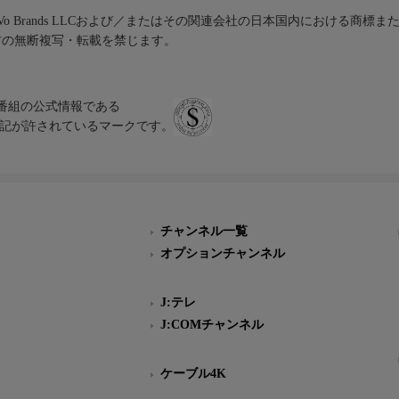
iVo Brands LLCおよび／またはその関連会社の日本国内における商標
材の無断複写・転載を禁じます。
、テレビ番組の公式情報である
スにのみ表記が許されているマークです。
チャンネル一覧
オプションチャンネル
J:テレ
J:COMチャンネル
ケーブル4K