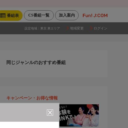
CS番組一覧
加入案内
番組表
地域変更
ログイン
設定地域：
東京 東エリア
同じジャンルのおすすめ番組
キャンペーン・お得な情報