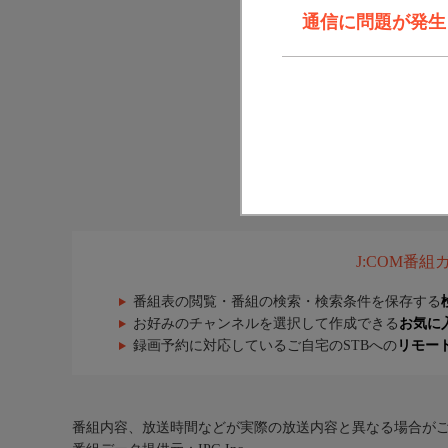
通信に問題が発生しま
J:COM番
番組表の閲覧・番組の検索・検索条件を保存する
お好みのチャンネルを選択して作成できる
お気に
録画予約に対応しているご自宅のSTBへの
リモー
番組内容、放送時間などが実際の放送内容と異なる場合が