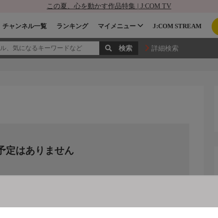
この夏、心を動かす作品特集 | J:COM TV
チャンネル一覧
ランキング
マイメニュー
J:COM STREAM
詳細検索
予定はありません