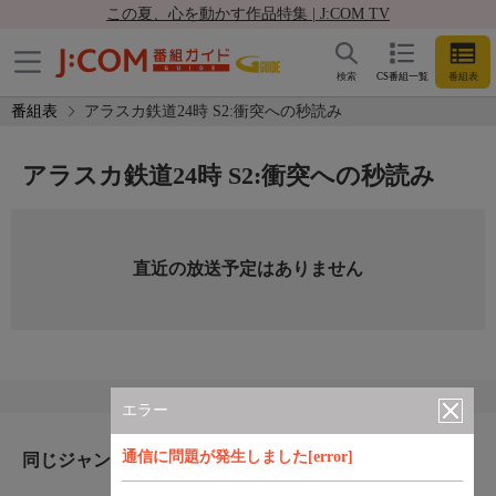
この夏、心を動かす作品特集 | J:COM TV
検索
CS番組一覧
番組表
番組表
アラスカ鉄道24時 S2:衝突への秒読み
アラスカ鉄道24時 S2:衝突への秒読み
直近の放送予定はありません
エラー
通信に問題が発生しました[error]
同じジャンルのおすすめ番組