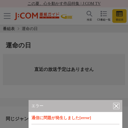
この夏、心を動かす作品特集 | J:COM TV
検索
CS番組一覧
番組表
番組表
運命の日
運命の日
直近の放送予定はありません
エラー
通信に問題が発生しました[error]
同じジャンルのおすすめ番組