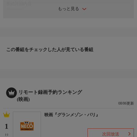
番組詳細内容
もっと見る
番組内容
監督：萩庭貞明 出演：竹内力 川島なお美 桐谷健太 天田益
男 ゆうき哲也 大輝ゆう 千原浩史 島崎俊郎 石田靖 浪花
勇二 山西惇 大谷允保 大門正明 川野太郎 隆大介 麿赤兒
ホステスのマユミの借金返済が滞った。銀次郎はマユミの情夫・
川谷に借金の肩代わりをさせようと、川谷が属する杉浦会に乗り
この番組をチェックした人が見ている番組
込んでいくが…。
リモート録画予約ランキング
(映画)
08/06更新
映画『グランメゾン・パリ』
1
次回放送
(-)