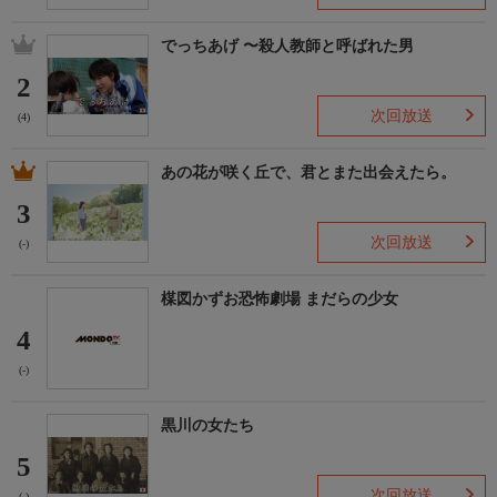
でっちあげ 〜殺人教師と呼ばれた男
2
次回放送
(4)
あの花が咲く丘で、君とまた出会えたら。
3
次回放送
(-)
楳図かずお恐怖劇場 まだらの少女
4
(-)
黒川の女たち
5
次回放送