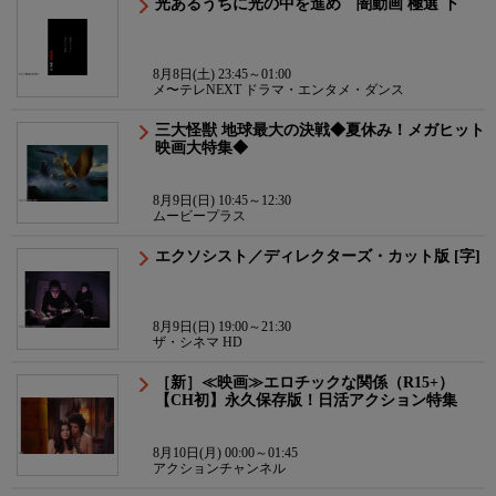
光あるうちに光の中を進め 闇動画 極選 下
8月8日(土) 23:45～01:00
メ〜テレNEXT ドラマ・エンタメ・ダンス
三大怪獣 地球最大の決戦◆夏休み！メガヒット
映画大特集◆
8月9日(日) 10:45～12:30
ムービープラス
エクソシスト／ディレクターズ・カット版 [字]
8月9日(日) 19:00～21:30
ザ・シネマ HD
［新］≪映画≫エロチックな関係（R15+）
【CH初】永久保存版！日活アクション特集
8月10日(月) 00:00～01:45
アクションチャンネル