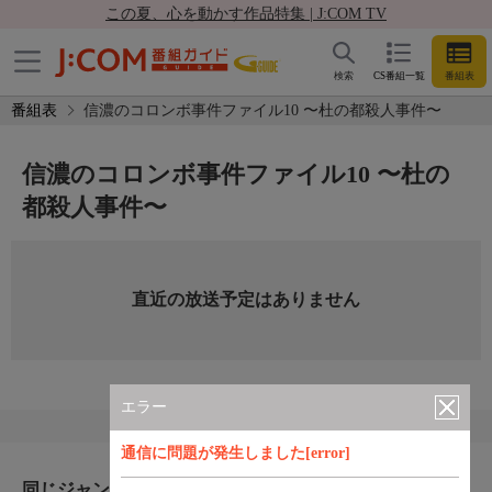
この夏、心を動かす作品特集 | J:COM TV
検索
CS番組一覧
番組表
番組表
信濃のコロンボ事件ファイル10 〜杜の都殺人事件〜
信濃のコロンボ事件ファイル10 〜杜の
都殺人事件〜
直近の放送予定はありません
エラー
通信に問題が発生しました[error]
同じジャンルのおすすめ番組