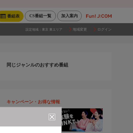
CS番組一覧
加入案内
番組表
地域変更
ログイン
設定地域：
東京 東エリア
同じジャンルのおすすめ番組
キャンペーン・お得な情報