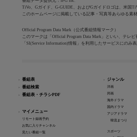
番組データ提供元：IPG Inc.
TiVo、Gガイド、G-GUIDE、およびGガイドロゴは、米国T
このホームページに掲載している記事・写真等あらゆる素
Official Program Data Mark（公式番組情報マーク）
このマークは「Official Program Data Mark」といい
「SI(Service Information)情報」を利用したサービ
番組表
ジャンル
番組検索
洋画
邦画
番組表・チラシPDF
海外ドラマ
国内ドラマ
マイメニュー
アジアドラマ
リモート録画予約
韓流まつり
お気に入りチャンネル
スポーツ
見たい番組一覧