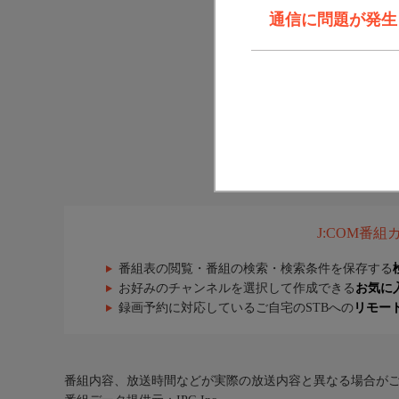
通信に問題が発生しま
J:COM番
番組表の閲覧・番組の検索・検索条件を保存する
お好みのチャンネルを選択して作成できる
お気に
録画予約に対応しているご自宅のSTBへの
リモー
番組内容、放送時間などが実際の放送内容と異なる場合が