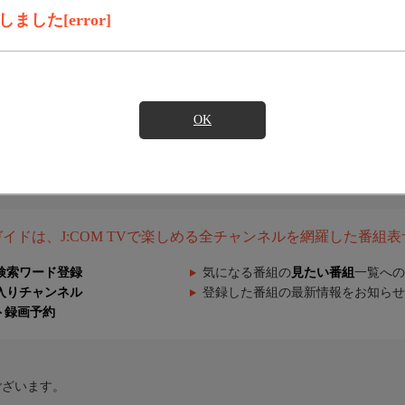
した[error]
OK
組ガイドは、J:COM TVで楽しめる全チャンネルを網羅した番組
検索ワード登録
気になる番組の
見たい番組
一覧への
入りチャンネル
登録した番組の最新情報をお知らせ
ト録画予約
ございます。