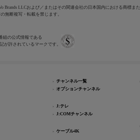
iVo Brands LLCおよび／またはその関連会社の日本国内における商標
材の無断複写・転載を禁じます。
、テレビ番組の公式情報である
スにのみ表記が許されているマークです。
チャンネル一覧
オプションチャンネル
J:テレ
J:COMチャンネル
ケーブル4K