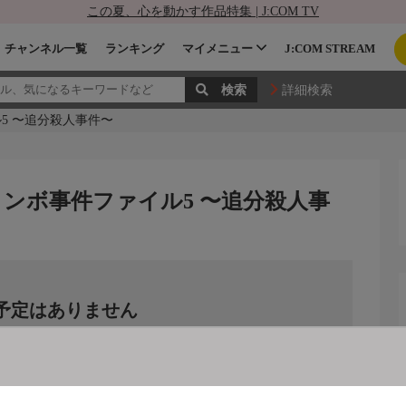
この夏、心を動かす作品特集 | J:COM TV
チャンネル一覧
ランキング
マイメニュー
J:COM STREAM
詳細検索
5 〜追分殺人事件〜
ンボ事件ファイル5 〜追分殺人事
予定はありません