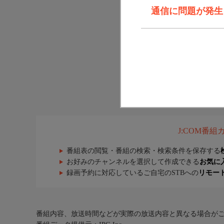
通信に問題が発生しま
J:COM番
番組表の閲覧・番組の検索・検索条件を保存する
お好みのチャンネルを選択して作成できる
お気に
録画予約に対応しているご自宅のSTBへの
リモー
番組内容、放送時間などが実際の放送内容と異なる場合が