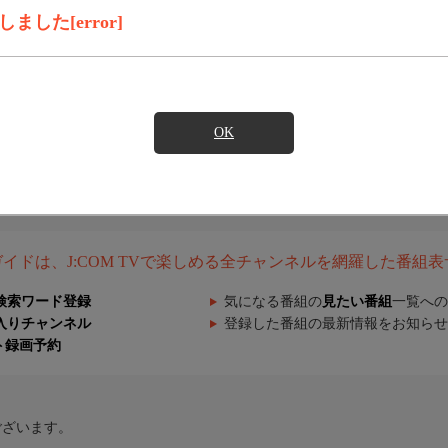
した[error]
OK
組ガイドは、J:COM TVで楽しめる全チャンネルを網羅した番組
検索ワード登録
気になる番組の
見たい番組
一覧への
入りチャンネル
登録した番組の最新情報をお知らせ
ト録画予約
ございます。