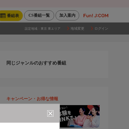
CS番組一覧
加入案内
番組表
地域変更
ログイン
設定地域：
東京 東エリア
同じジャンルのおすすめ番組
キャンペーン・お得な情報