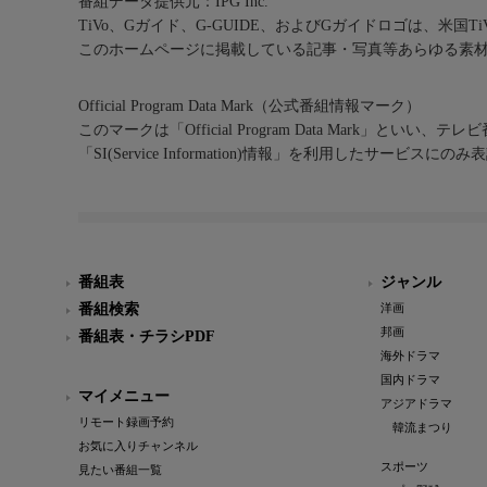
番組データ提供元：IPG Inc.
TiVo、Gガイド、G-GUIDE、およびGガイドロゴは、米国T
このホームページに掲載している記事・写真等あらゆる素
Official Program Data Mark（公式番組情報マーク）
このマークは「Official Program Data Mark」といい
「SI(Service Information)情報」を利用したサービ
番組表
ジャンル
番組検索
洋画
邦画
番組表・チラシPDF
海外ドラマ
国内ドラマ
マイメニュー
アジアドラマ
リモート録画予約
韓流まつり
お気に入りチャンネル
スポーツ
見たい番組一覧