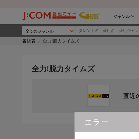
ジャンル
番組表
全力!脱力タイムズ
全力!脱力タイムズ
直近
エラー