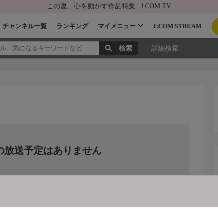
この夏、心を動かす作品特集 | J:COM TV
チャンネル一覧
ランキング
マイメニュー
J:COM STREAM
詳細検索
の放送予定はありません