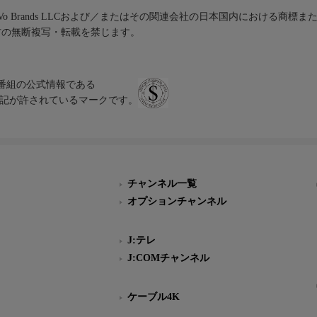
iVo Brands LLCおよび／またはその関連会社の日本国内における商標
材の無断複写・転載を禁じます。
、テレビ番組の公式情報である
スにのみ表記が許されているマークです。
チャンネル一覧
オプションチャンネル
J:テレ
J:COMチャンネル
ケーブル4K