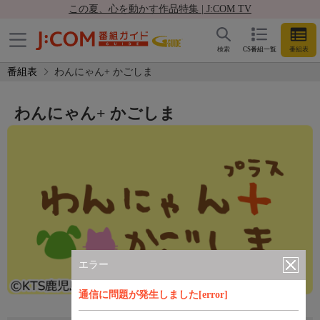
この夏、心を動かす作品特集 | J:COM TV
検索
CS番組一覧
番組表
番組表
わんにゃん+ かごしま
わんにゃん+ かごしま
エラー
通信に問題が発生しました[error]