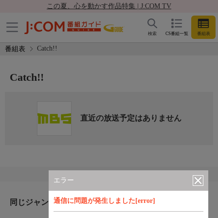
この夏、心を動かす作品特集 | J:COM TV
検索
CS番組一覧
番組表
Catch!!
番組表
Catch!!
直近の放送予定はありません
エラー
通信に問題が発生しました[error]
同じジャンルのおすすめ番組