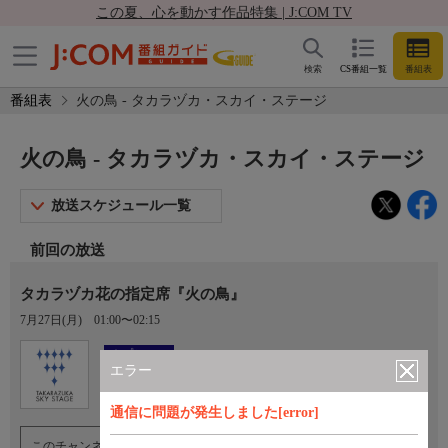
この夏、心を動かす作品特集 | J:COM TV
検索
CS番組一覧
番組表
番組表
火の鳥 - タカラヅカ・スカイ・ステージ
火の鳥 - タカラヅカ・スカイ・ステージ
放送スケジュール一覧
前回の放送
タカラヅカ花の指定席『火の鳥』
7月27日(月)
01:00〜02:15
Ch.760
オプション
タカラヅカ・スカイ・ステージ
エラー
通信に問題が発生しました[error]
このチャンネルのご視聴には、オプションチャンネル(有料)のご契約が