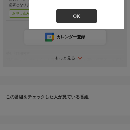
必要となります。
お申し込みはこちら
ご利用料金はこちら
OK
カレンダー登録
番組詳細内容
もっと見る
関西テレビのかつての人気番組「タカラヅカ花の指定席」を初放
送。今回は花組公演『火の鳥』と、「第80期初舞台生の素顔」で
構成。
この番組をチェックした人が見ている番組