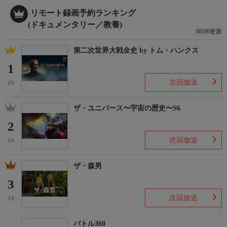
リモート録画予約ランキング
(ドキュメンタリー／教養)
08/06更新
第二次世界大戦全史 by トム・ハンクス
1
次回放送
(1)
ザ・ユニバース〜宇宙の歴史〜S6
2
次回放送
(2)
ザ・森男
3
次回放送
(-)
バトル360