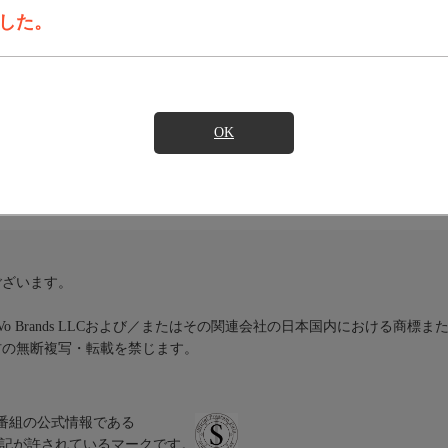
した。
組ガイドは、J:COM TVで楽しめる全チャンネルを網羅した番組
OK
検索ワード登録
気になる番組の
見たい番組
一覧への
入りチャンネル
登録した番組の最新情報をお知らせ
ト録画予約
ございます。
iVo Brands LLCおよび／またはその関連会社の日本国内における商標
材の無断複写・転載を禁じます。
、テレビ番組の公式情報である
スにのみ表記が許されているマークです。