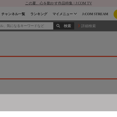
この夏、心を動かす作品特集 | J:COM TV
チャンネル一覧
ランキング
マイメニュー
J:COM STREAM
詳細検索