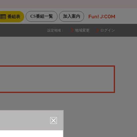
CS番組一覧
加入案内
番組表
地域変更
ログイン
設定地域：