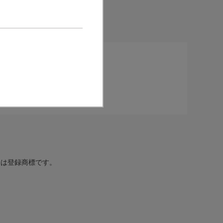
表サイトです。
登録
してくれる
番組お知らせメール
または登録商標です。