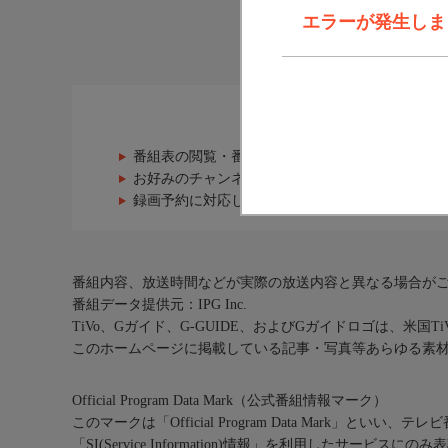
エラーが発生しま
J:COM番
番組表の閲覧・番組の検索・検索条件を保存する
お好みのチャンネルを選択して作成できる
お気に
録画予約に対応しているご自宅のSTBへの
リモー
番組内容、放送時間などが実際の放送内容と異なる場合が
番組データ提供元：IPG Inc.
TiVo、Gガイド、G-GUIDE、およびGガイドロゴは、米国T
このホームページに掲載している記事・写真等あらゆる素
Official Program Data Mark（公式番組情報マーク）
このマークは「Official Program Data Mark」といい
「SI(Service Information)情報」を利用したサービ