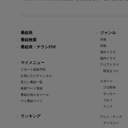
番組表
ジャンル
番組検索
洋画
邦画
番組表・チラシPDF
海外ドラマ
国内ドラマ
マイメニュー
アジアドラマ
リモート録画予約
韓流まつり
お気に入りチャンネル
スポーツ
見たい番組一覧
プロ野球
検索ワード登録
サッカー
番組お知らせメール
ゴルフ
マイ番組ページ
テニス
ランキング
アニメ・キッズ
ディズニー