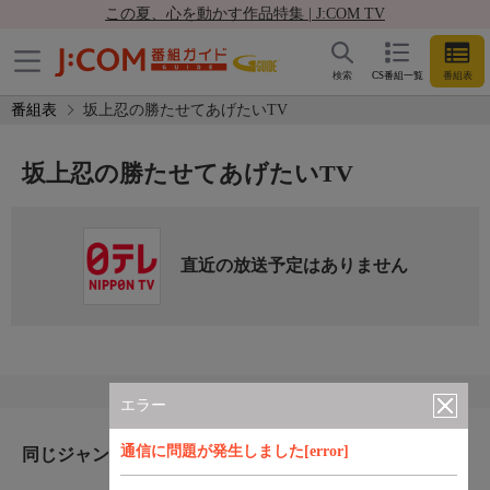
この夏、心を動かす作品特集 | J:COM TV
検索
CS番組一覧
番組表
番組表
坂上忍の勝たせてあげたいTV
坂上忍の勝たせてあげたいTV
直近の放送予定はありません
エラー
通信に問題が発生しました[error]
同じジャンルのおすすめ番組