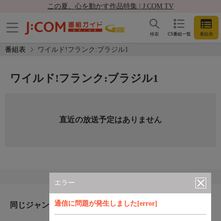
この夏、心を動かす作品特集 | J:COM TV
検索
CS番組一覧
番組表
番組表
ワイルド!フランク:ブラジル1
ワイルド!フランク:ブラジル1
直近の放送予定はありません
エラー
通信に問題が発生しました[error]
同じジャンルのおすすめ番組