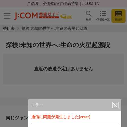
この夏、心を動かす作品特集 | J:COM TV
検索
CS番組一覧
番組表
番組表
探検!未知の世界へ:生命の火星起源説
探検!未知の世界へ:生命の火星起源説
直近の放送予定はありません
エラー
通信に問題が発生しました[error]
同じジャンルのおすすめ番組