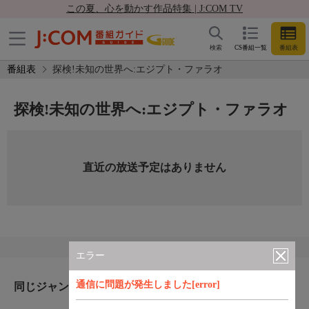
この夏、心を動かす作品特集 | J:COM TV
検索
CS番組一覧
番組表
番組表
探検!未知の世界へ:エジプト・ファラオ
探検!未知の世界へ:エジプト・ファラオ
直近の放送予定はありません
エラー
通信に問題が発生しました[error]
同じジャンルのおすすめ番組