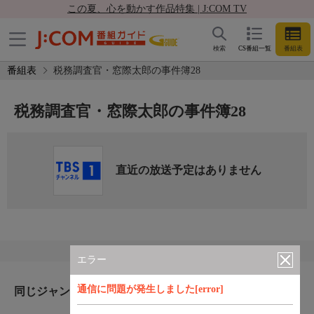
この夏、心を動かす作品特集 | J:COM TV
検索
CS番組一覧
番組表
番組表
税務調査官・窓際太郎の事件簿28
税務調査官・窓際太郎の事件簿28
直近の放送予定はありません
エラー
通信に問題が発生しました[error]
同じジャンルのおすすめ番組