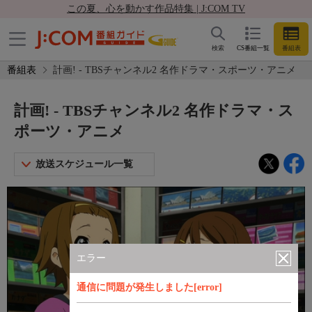
この夏、心を動かす作品特集 | J:COM TV
検索
CS番組一覧
番組表
番組表
計画! - TBSチャンネル2 名作ドラマ・スポーツ・アニメ
計画! - TBSチャンネル2 名作ドラマ・ス
ポーツ・アニメ
放送スケジュール一覧
エラー
通信に問題が発生しました[error]