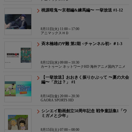
桃源暗鬼〜京都編&練馬編〜 一挙放送 #1-12
8月11日(火) 11:00～17:00
アニマックスＨＤ
斉木楠雄のΨ難 第2期 <チャンネル初> ＃1-3
8月12日(水) 09:00～10:30
カートゥーン ネットワークHD 海外アニメ国内アニメ
【一挙放送】おおきく振りかぶって 〜夏の大会
編〜「次は？」 #1
8月14日(金) 20:00～20:30
GAORA SPORTS HD
シンエイ動画創立50周年記念 戦争童話集1「ウ
ミガメと少年」
8月15日(土) 07:00～08:00