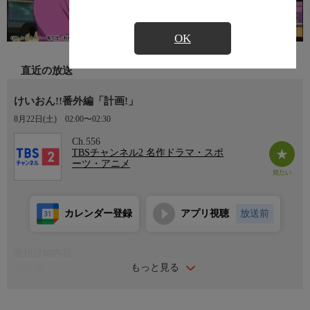
OK
直近の放送
けいおん!!番外編「計画!」
8月22日(土)
02:00〜02:30
Ch.556
TBSチャンネル2 名作ドラマ・スポ
ーツ・アニメ
カレンダー登録
アプリ視聴
放送前
番組詳細内容
もっと見る
出演者
【声の出演】豊崎愛生、日笠陽子、佐藤聡美、寿美菜子、竹達彩
奈、真田アサミ、藤東知夏、米澤円、伊藤実華 ほか