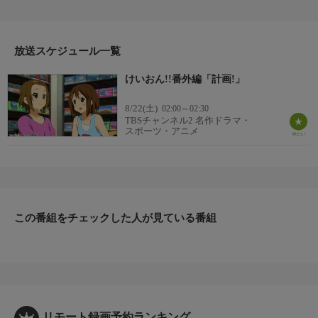
番組内容
かきふらい原作・京都アニメーション制作「けいおん！！」の番
外編。この「計画！」は、ブルーレイ＆DVDにのみ収録された地
上波未放送作品。そして、映画「けいおん！」につながる必見の
放送スケジュール一覧
エピソードとなっている。
けいおん!!番外編「計画!」
原作・脚本
【原作】かきふらい【脚本】吉田玲子
8/22(土)
02:00～02:30
制作
TBSチャンネル2 名作ドラマ・
桜高軽音部 2010
スポーツ・アニメ
音楽
Ｕｔａｕｙｏ！！ＭＩＲＡＣＬＥ／放課後ティータイム
プロデューサー
中山佳久、中村伸一、太布尚弘、八田陽子
ディレクター
この番組をチェックした人が見ている番組
山田尚子
リモート録画予約ランキング