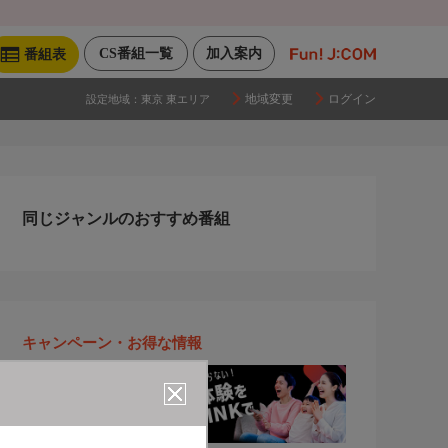
CS番組一覧
加入案内
番組表
地域変更
ログイン
設定地域：
東京 東エリア
同じジャンルのおすすめ番組
キャンペーン・お得な情報