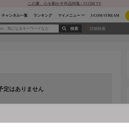
この夏、心を動かす作品特集 | J:COM TV
チャンネル一覧
ランキング
マイメニュー
J:COM STREAM
詳細検索
予定はありません