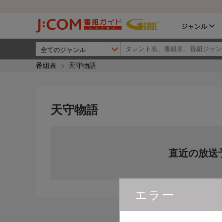
ジャンル
番組表
天守物語
天守物語
直近の放送
エラー