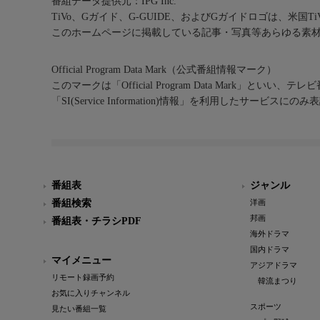
番組データ提供元：IPG Inc.
TiVo、Gガイド、G-GUIDE、およびGガイドロゴは、米国T
このホームページに掲載している記事・写真等あらゆる素
Official Program Data Mark（公式番組情報マーク）
このマークは「Official Program Data Mark」といい
「SI(Service Information)情報」を利用したサービ
番組表
ジャンル
番組検索
洋画
邦画
番組表・チラシPDF
海外ドラマ
国内ドラマ
マイメニュー
アジアドラマ
リモート録画予約
韓流まつり
お気に入りチャンネル
スポーツ
見たい番組一覧