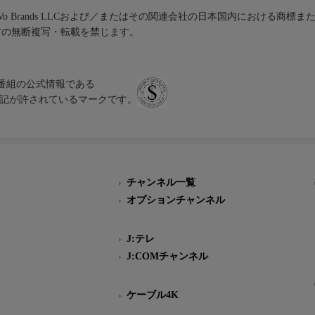
iVo Brands LLCおよび／またはその関連会社の日本国内における商標
材の無断複写・転載を禁じます。
、テレビ番組の公式情報である
スにのみ表記が許されているマークです。
チャンネル一覧
オプションチャンネル
J:テレ
J:COMチャンネル
ケーブル4K