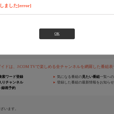
した[error]
OK
組ガイドは、J:COM TVで楽しめる全チャンネルを網羅した番組
検索ワード登録
気になる番組の
見たい番組
一覧への
入りチャンネル
登録した番組の最新情報をお知らせ
ト録画予約
ございます。