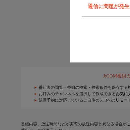
通信に問題が発生しま
J:COM番
番組表の閲覧・番組の検索・検索条件を保存する
お好みのチャンネルを選択して作成できる
お気に
録画予約に対応しているご自宅のSTBへの
リモー
番組内容、放送時間などが実際の放送内容と異なる場合が