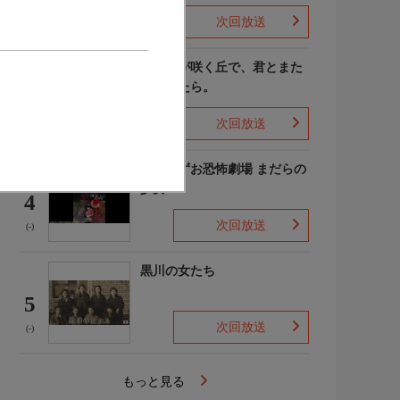
次回放送
(4)
あの花が咲く丘で、君とまた
出会えたら。
3
次回放送
(-)
楳図かずお恐怖劇場 まだらの
少女
4
次回放送
(-)
黒川の女たち
5
次回放送
(-)
もっと見る