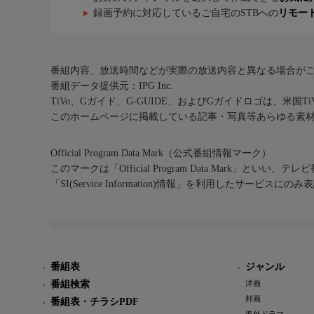
録画予約に対応しているご自宅のSTBへの
リモー
番組内容、放送時間などが実際の放送内容と異なる場合が
番組データ提供元：IPG Inc.
TiVo、Gガイド、G-GUIDE、およびGガイドロゴは、米国T
このホームページに掲載している記事・写真等あらゆる素
Official Program Data Mark（公式番組情報マーク）
このマークは「Official Program Data Mark」といい
「SI(Service Information)情報」を利用したサービ
番組表
ジャンル
番組検索
洋画
邦画
番組表・チラシPDF