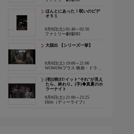
ほんとにあった！呪いのビデ
オ５１
8月8日(土) 01:40～02:50
ファミリー劇場HD
大脱出 【シリーズ一挙】
8月8日(土) 19:00～21:00
WOWOWプラス 映画・ドラ
マ・スポーツ・音楽
[初][映]IT/イット“それ”が見え
たら、終わり。[字]◆真夏のホ
ラーナイト
8月8日(土) 21:00～23:25
Dlife（ディーライフ）