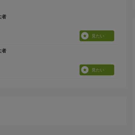
太者
見たい
太者
見たい