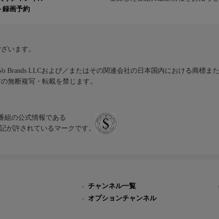
ト録画予約
ございます。
iVo Brands LLCおよび／またはその関連会社の日本国内における商標
材の無断複写・転載を禁じます。
、テレビ番組の公式情報である
スにのみ表記が許されているマークです。
チャンネル一覧
オプションチャンネル