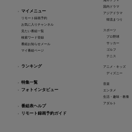
海外ドラマ
国内ドラマ
マイメニュー
アジアドラマ
リモート録画予約
韓流まつり
お気に入りチャンネル
スポーツ
見たい番組一覧
プロ野球
検索ワード登録
サッカー
番組お知らせメール
ゴルフ
マイ番組ページ
テニス
ランキング
アニメ・キッズ
ディズニー
特集一覧
音楽
フォトインタビュー
エンタメ
生活・趣味・教養
アダルト
番組表ヘルプ
リモート録画予約ガイド