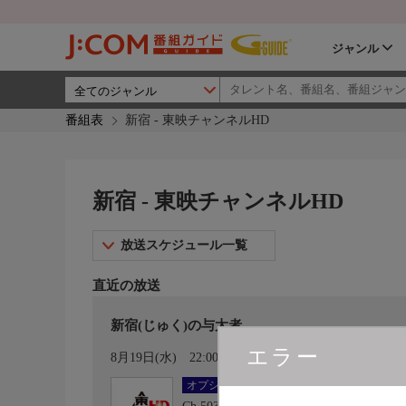
ジャンル
番組表
新宿 - 東映チャンネルHD
新宿 - 東映チャンネルHD
放送スケジュール一覧
直近の放送
新宿(じゅく)の与太者
エラー
カレンダー登録
8月19日(水)
22:00〜23:30
オプション