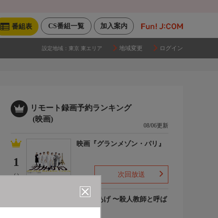
CS番組一覧
加入案内
番組表
地域変更
ログイン
設定地域：
東京 東エリア
リモート録画予約ランキング
(映画)
08/06更新
映画『グランメゾン・パリ』
1
次回放送
(-)
でっちあげ 〜殺人教師と呼ば
れた男
2