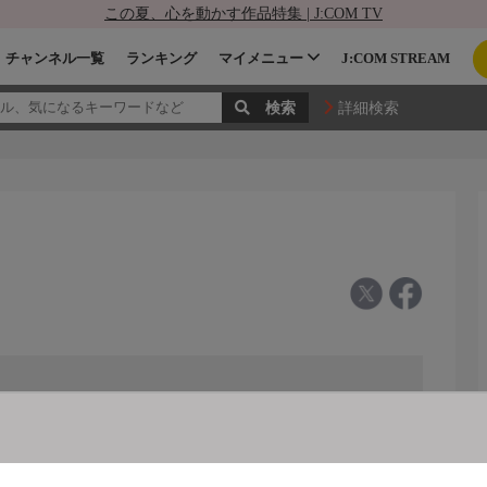
この夏、心を動かす作品特集 | J:COM TV
チャンネル一覧
ランキング
マイメニュー
J:COM STREAM
詳細検索