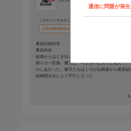
Ch.503
東映チャンネルHD
通信に問題が発生しま
このチャンネルのご視聴には、オプションチャンネル(有料
お得な料金割引キャンペーン実施中
番組詳細内容
番組内容
組織からはじき出された一匹狼の与太者が、組織に
帰りの一匹狼・勝又は、与太者の北見らと組んで、
のしあがった。勝又たちはくろがね興業から郷原組
組織関水会により手打となった。