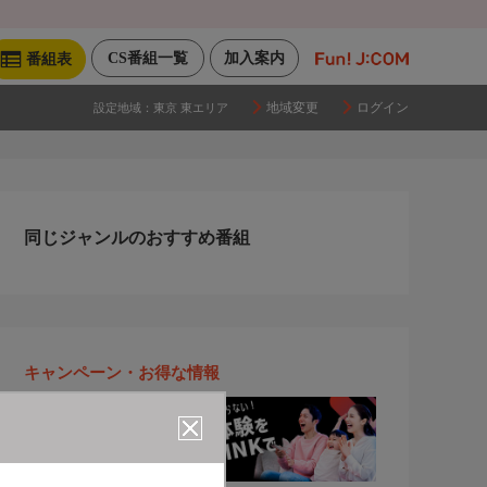
CS番組一覧
加入案内
番組表
地域変更
ログイン
設定地域：
東京 東エリア
同じジャンルのおすすめ番組
キャンペーン・お得な情報