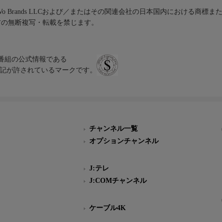
iVo Brands LLCおよび／またはその関連会社の日本国内における商標
材の無断複写・転載を禁じます。
、テレビ番組の公式情報である
スにのみ表記が許されているマークです。
チャンネル一覧
オプションチャンネル
J:テレ
J:COMチャンネル
ケーブル4K