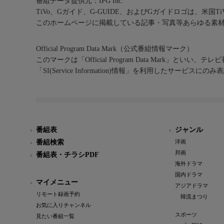
番組データ提供元：IPG Inc.
TiVo、Gガイド、G-GUIDE、およびGガイドロゴは、米国T
このホームページに掲載している記事・写真等あらゆる素
Official Program Data Mark（公式番組情報マーク）
このマークは「Official Program Data Mark」といい
「SI(Service Information)情報」を利用したサービ
番組表
ジャンル
番組検索
洋画
邦画
番組表・チラシPDF
海外ドラマ
国内ドラマ
マイメニュー
アジアドラマ
リモート録画予約
韓流まつり
お気に入りチャンネル
スポーツ
見たい番組一覧