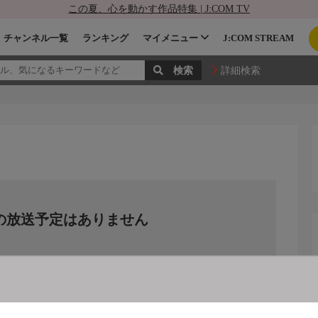
この夏、心を動かす作品特集 | J:COM TV
チャンネル一覧
ランキング
マイメニュー
J:COM STREAM
詳細検索
の放送予定はありません