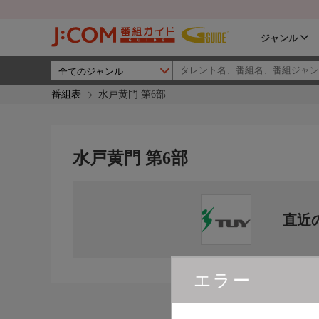
ジャンル
番組表
水戸黄門 第6部
水戸黄門 第6部
直近
エラー