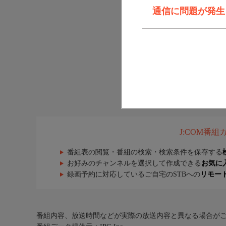
通信に問題が発生しま
J:COM番
番組表の閲覧・番組の検索・検索条件を保存する
お好みのチャンネルを選択して作成できる
お気に
録画予約に対応しているご自宅のSTBへの
リモー
番組内容、放送時間などが実際の放送内容と異なる場合が