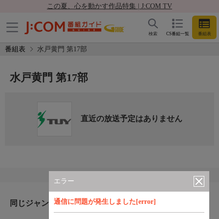
この夏、心を動かす作品特集 | J:COM TV
検索
CS番組一覧
番組表
番組表
水戸黄門 第17部
水戸黄門 第17部
直近の放送予定はありません
エラー
通信に問題が発生しました[error]
同じジャンルのおすすめ番組