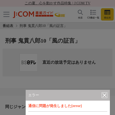
この夏、心を動かす作品特集 | J:COM TV
検索
CS番組一覧
番組表
番組表
刑事 鬼貫八郎10「風の証言」
刑事 鬼貫八郎10「風の証言」
直近の放送予定はありません
エラー
通信に問題が発生しました[error]
同じジャンルのおすすめ番組