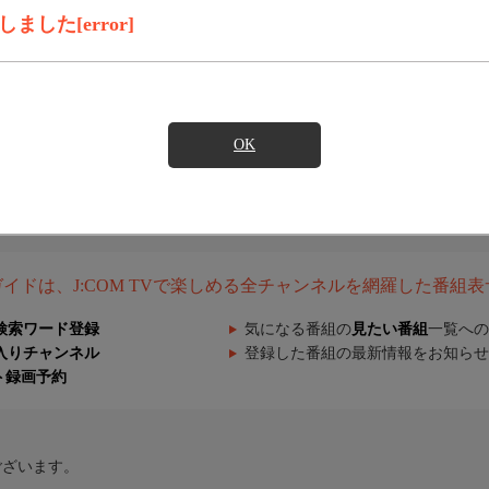
した[error]
OK
組ガイドは、J:COM TVで楽しめる全チャンネルを網羅した番組
検索ワード登録
気になる番組の
見たい番組
一覧への
入りチャンネル
登録した番組の最新情報をお知らせ
ト録画予約
ございます。