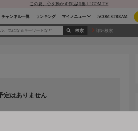
この夏、心を動かす作品特集 | J:COM TV
チャンネル一覧
ランキング
マイメニュー
J:COM STREAM
詳細検索
予定はありません