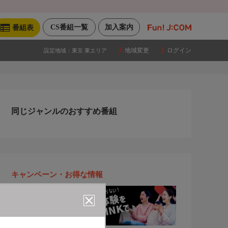
CS番組一覧
加入案内
番組表
地域変更
ログイン
設定地域：
東京 東エリア
同じジャンルのおすすめ番組
キャンペーン・お得な情報