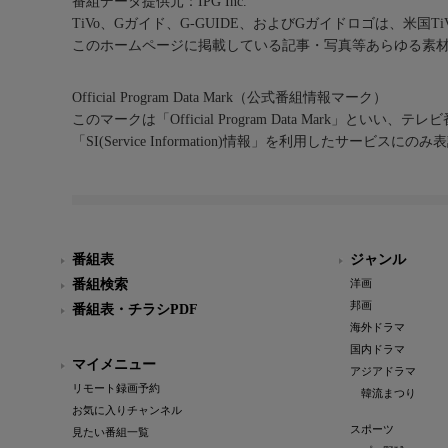
番組データ提供元：IPG Inc.
TiVo、Gガイド、G-GUIDE、およびGガイドロゴは、米国T
このホームページに掲載している記事・写真等あらゆる素
Official Program Data Mark（公式番組情報マーク）
このマークは「Official Program Data Mark」といい
「SI(Service Information)情報」を利用したサービ
番組表
ジャンル
番組検索
洋画
邦画
番組表・チラシPDF
海外ドラマ
国内ドラマ
マイメニュー
アジアドラマ
リモート録画予約
韓流まつり
お気に入りチャンネル
スポーツ
見たい番組一覧