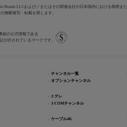
iVo Brands LLCおよび／またはその関連会社の日本国内における商標
材の無断複写・転載を禁じます。
、テレビ番組の公式情報である
スにのみ表記が許されているマークです。
チャンネル一覧
オプションチャンネル
J:テレ
J:COMチャンネル
ケーブル4K