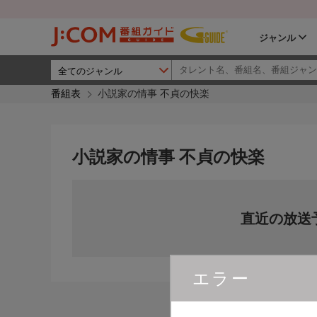
ジャンル
番組表
小説家の情事 不貞の快楽
小説家の情事 不貞の快楽
直近の放送
エラー