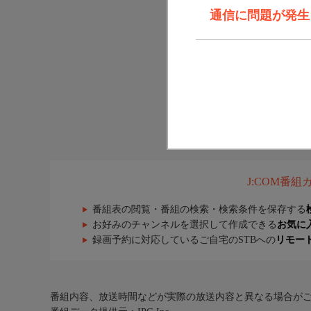
通信に問題が発生しま
J:COM番
番組表の閲覧・番組の検索・検索条件を保存する
お好みのチャンネルを選択して作成できる
お気に
録画予約に対応しているご自宅のSTBへの
リモー
番組内容、放送時間などが実際の放送内容と異なる場合が