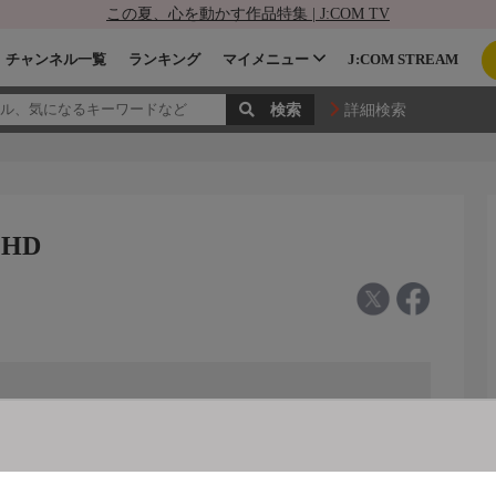
この夏、心を動かす作品特集 | J:COM TV
チャンネル一覧
ランキング
マイメニュー
J:COM STREAM
詳細検索
 HD