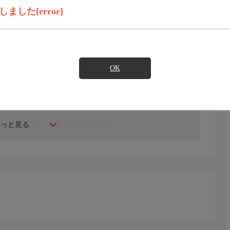
録画予約
見たい
した[error]
ェ
OK
、GOT7、Red Velvet、Apink、B1A4、EXID、BTOB、
lee、ファン・チヨル、ホン・ギョンミン、ムン・ミョンジン、
o他
XO特集！＊第２〜第３世代のK-POPアイドルを中心とした
もっと見る
NBLUE、INFINITE、少女時代、GOT7、Red Velvetなど
スペシャルステージも必見！