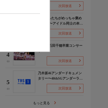
次回放送
(5)
ライバルたちがめっちゃ褒め
てくる!〜アイドル同士の本音
3
レビューSP〜
次回放送
(8)
STU48 石田千穂卒業コンサー
ト
4
次回放送
(-)
乃木坂46アンダードキュメン
タリー〜40thSGアンダーライ
5
ブ舞台裏〜
次回放送
(-)
もっと見る