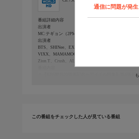
Ch.756
KBS WORLD HD
通信に問題が発生しま
番組詳細内容
出演者
MC:テギョン（2PM）、ハニ（EXID）、イ・フィジ
出演者
BTS、SHINee、EXO、CNBLUE、INFINITE、少女時代
VIXX、MAMAMOO、GFRIEND、AOA、Ai
Zion.T、Crush、ALi、ソン・スンヨン、Dynamic Du
番組内容
＊【KBS開局20周年記念〜アイドル特集】第4弾 E
2015年のKBS歌謡祭をお届け！BTS、SHINee、EXO、C
人気K-POPアイドルが総出演！歌謡祭ならではの
この番組をチェックした人が見ている番組