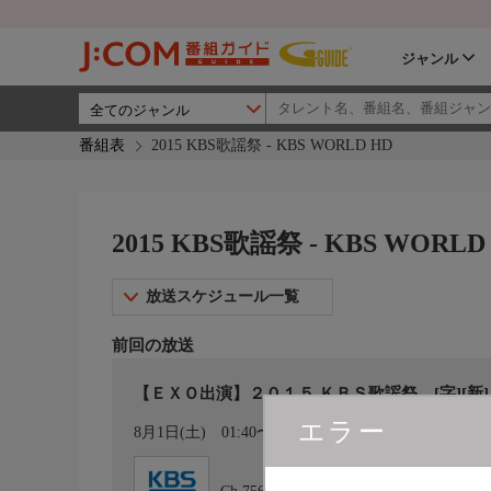
ジャンル
番組表
2015 KBS歌謡祭 - KBS WORLD HD
2015 KBS歌謡祭 - KBS WORLD
放送スケジュール一覧
前回の放送
【ＥＸＯ出演】２０１５ ＫＢＳ歌謡祭 [字][新]
エラー
カレンダー登録
8月1日(土)
01:40〜05:00