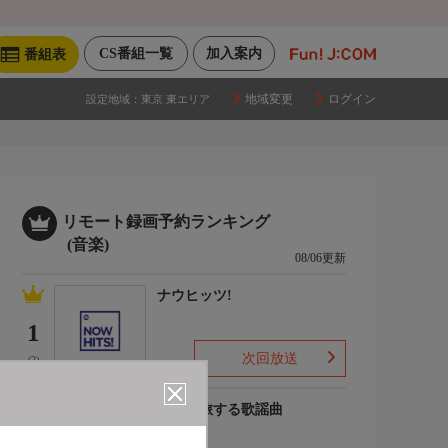
CS番組一覧
加入案内
番組表
地域変更
ログイン
設定地域：
東京 東エリア
リモート録画予約ランキング
(音楽)
08/06更新
ナウヒッツ!
1
次回放送
(2)
列車で旅する歌謡曲
2