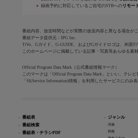
録画予約に対応しているご自宅のSTBへの
リモー
番組内容、放送時間などが実際の放送内容と異なる場合が
番組データ提供元：IPG Inc.
TiVo、Gガイド、G-GUIDE、およびGガイドロゴは、米国T
このホームページに掲載している記事・写真等あらゆる素
Official Program Data Mark（公式番組情報マーク）
このマークは「Official Program Data Mark」といい
「SI(Service Information)情報」を利用したサービ
番組表
ジャンル
番組検索
洋画
邦画
番組表・チラシPDF