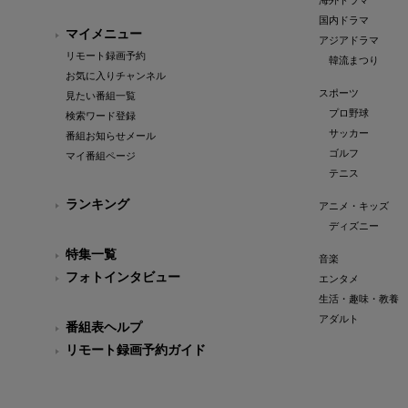
海外ドラマ
国内ドラマ
マイメニュー
アジアドラマ
リモート録画予約
韓流まつり
お気に入りチャンネル
スポーツ
見たい番組一覧
プロ野球
検索ワード登録
サッカー
番組お知らせメール
ゴルフ
マイ番組ページ
テニス
ランキング
アニメ・キッズ
ディズニー
特集一覧
音楽
フォトインタビュー
エンタメ
生活・趣味・教養
アダルト
番組表ヘルプ
リモート録画予約ガイド