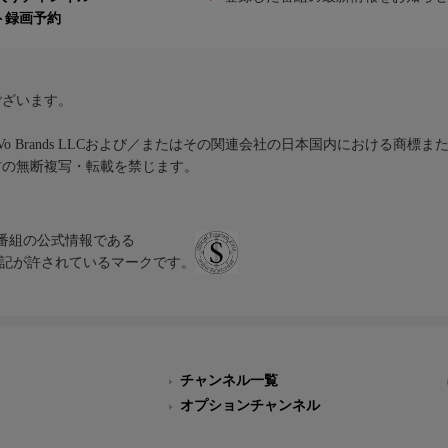
ト録画予約
ございます。
iVo Brands LLCおよび／またはその関連会社の日本国内における商標
材の無断複写・転載を禁じます。
、テレビ番組の公式情報である
スにのみ表記が許されているマークです。
チャンネル一覧
オプションチャンネル