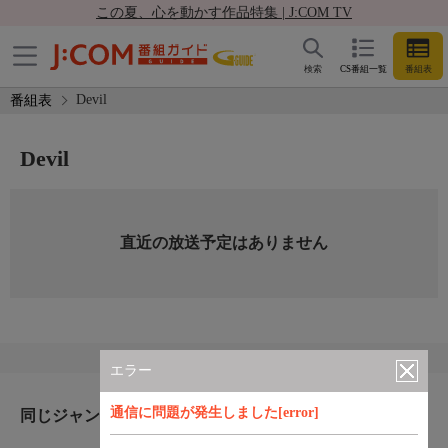
この夏、心を動かす作品特集 | J:COM TV
検索
CS番組一覧
番組表
Devil
番組表
Devil
直近の放送予定はありません
エラー
通信に問題が発生しました[error]
同じジャンルのおすすめ番組