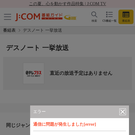
この夏、心を動かす作品特集 | J:COM TV
検索
CS番組一覧
番組表
番組表
デスノート 一挙放送
デスノート 一挙放送
直近の放送予定はありません
エラー
通信に問題が発生しました[error]
同じジャンルのおすすめ番組