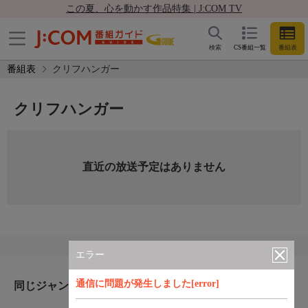
この夏、心を動かす作品特集 | J:COM TV
検索
CS番組一覧
番組表
番組表
クリフハンガー
クリフハンガー
直近の放送予定はありません
エラー
通信に問題が発生しました[error]
同じジャンルのおすすめ番組