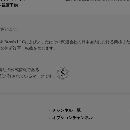
ト録画予約
ございます。
iVo Brands LLCおよび／またはその関連会社の日本国内における商標
材の無断複写・転載を禁じます。
、テレビ番組の公式情報である
スにのみ表記が許されているマークです。
チャンネル一覧
オプションチャンネル