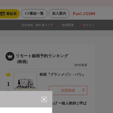
CS番組一覧
加入案内
番組表
地域変更
ログイン
設定地域：
東京 東エリア
リモート録画予約ランキング
(映画)
08/06更新
映画『グランメゾン・パリ』
1
次回放送
(-)
でっちあげ 〜殺人教師と呼ば
れた男
2