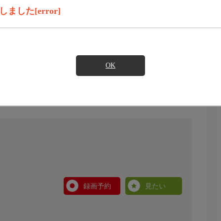
した[error]
OK
録画予約
見たい