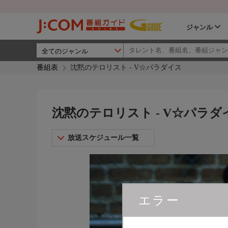
ジャンル
番組表
沈黙のテロリスト - V☆パラダイス
沈黙のテロリスト - V☆パラダ
放送スケジュール一覧
エラー