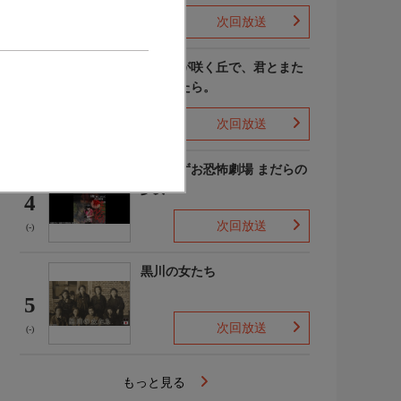
次回放送
(4)
あの花が咲く丘で、君とまた
出会えたら。
3
次回放送
(-)
楳図かずお恐怖劇場 まだらの
少女
4
次回放送
(-)
黒川の女たち
5
次回放送
(-)
もっと見る