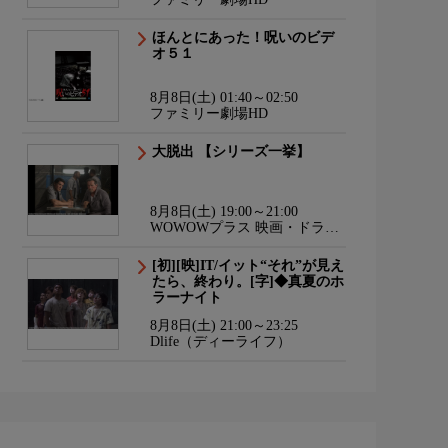
ほんとにあった！呪いのビデ
オ５１
8月8日(土) 01:40～02:50
ファミリー劇場HD
大脱出 【シリーズ一挙】
8月8日(土) 19:00～21:00
WOWOWプラス 映画・ドラ
マ・スポーツ・音楽
[初][映]IT/イット“それ”が見え
たら、終わり。[字]◆真夏のホ
ラーナイト
8月8日(土) 21:00～23:25
Dlife（ディーライフ）