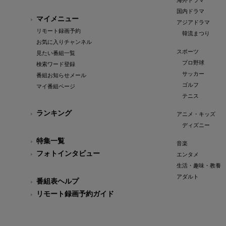
海外ドラマ
国内ドラマ
マイメニュー
アジアドラマ
リモート録画予約
韓流まつり
お気に入りチャンネル
スポーツ
見たい番組一覧
プロ野球
検索ワード登録
サッカー
番組お知らせメール
ゴルフ
マイ番組ページ
テニス
ランキング
アニメ・キッズ
ディズニー
特集一覧
音楽
フォトインタビュー
エンタメ
生活・趣味・教養
アダルト
番組表ヘルプ
リモート録画予約ガイド