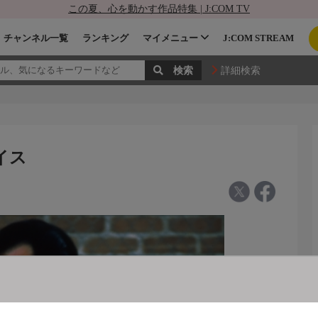
この夏、心を動かす作品特集 | J:COM TV
チャンネル一覧
ランキング
マイメニュー
J:COM STREAM
詳細検索
イス