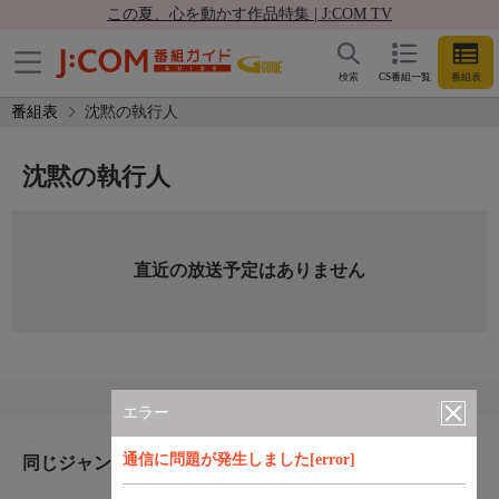
この夏、心を動かす作品特集 | J:COM TV
検索
CS番組一覧
番組表
番組表
沈黙の執行人
沈黙の執行人
直近の放送予定はありません
エラー
通信に問題が発生しました[error]
同じジャンルのおすすめ番組