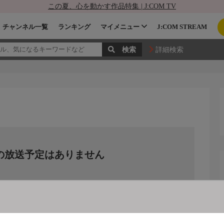
この夏、心を動かす作品特集 | J:COM TV
チャンネル一覧
ランキング
マイメニュー
J:COM STREAM
詳細検索
の放送予定はありません