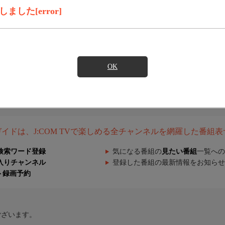
した[error]
OK
組ガイドは、J:COM TVで楽しめる全チャンネルを網羅した番組
検索ワード登録
気になる番組の
見たい番組
一覧への
入りチャンネル
登録した番組の最新情報をお知らせ
ト録画予約
ございます。