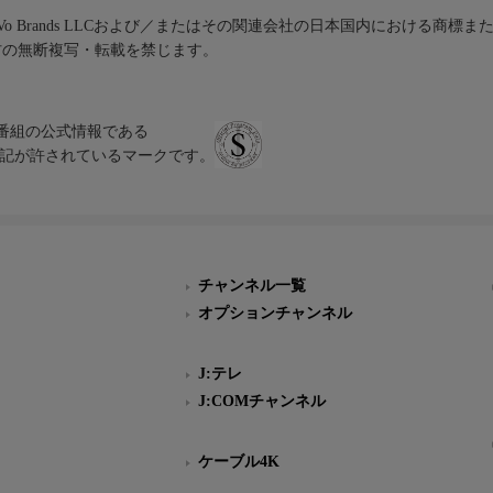
iVo Brands LLCおよび／またはその関連会社の日本国内における商標
材の無断複写・転載を禁じます。
、テレビ番組の公式情報である
スにのみ表記が許されているマークです。
チャンネル一覧
オプションチャンネル
J:テレ
J:COMチャンネル
ケーブル4K