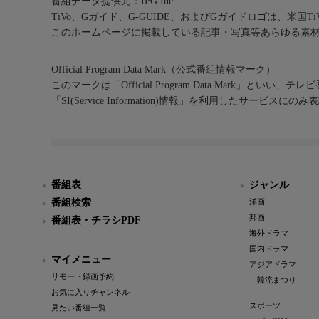
番組データ提供元：IPG Inc.
TiVo、Gガイド、G-GUIDE、およびGガイドロゴは、米国T
このホームページに掲載している記事・写真等あらゆる素
Official Program Data Mark（公式番組情報マーク）
このマークは「Official Program Data Mark」といい
「SI(Service Information)情報」を利用したサービ
番組表
ジャンル
番組検索
洋画
邦画
番組表・チラシPDF
海外ドラマ
国内ドラマ
マイメニュー
アジアドラマ
リモート録画予約
韓流まつり
お気に入りチャンネル
スポーツ
見たい番組一覧