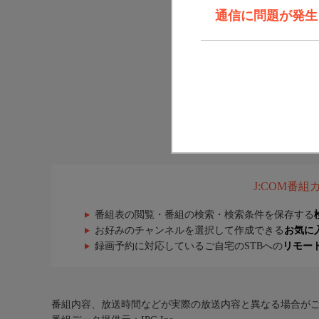
通信に問題が発生しま
J:COM番
番組表の閲覧・番組の検索・検索条件を保存する
お好みのチャンネルを選択して作成できる
お気に
録画予約に対応しているご自宅のSTBへの
リモー
番組内容、放送時間などが実際の放送内容と異なる場合が