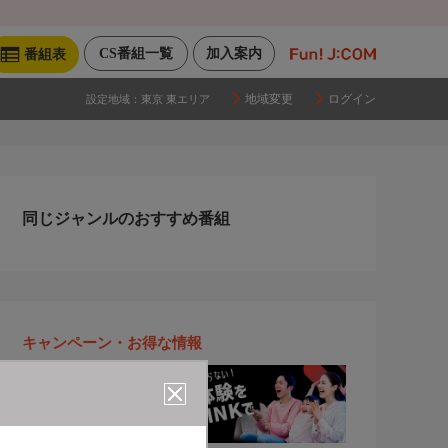
CS番組一覧
加入案内
番組表
地域変更
ログイン
設定地域：
東京 東エリア
同じジャンルのおすすめ番組
キャンペーン・お得な情報