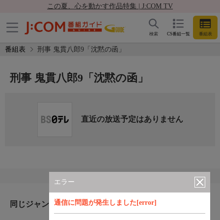
この夏、心を動かす作品特集 | J:COM TV
検索
CS番組一覧
番組表
番組表
刑事 鬼貫八郎9「沈黙の函」
刑事 鬼貫八郎9「沈黙の函」
直近の放送予定はありません
エラー
通信に問題が発生しました[error]
同じジャンルのおすすめ番組