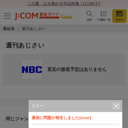
この夏、心を動かす作品特集 | J:COM TV
検索
CS番組一覧
番組表
番組表
週刊あじさい
週刊あじさい
直近の放送予定はありません
エラー
通信に問題が発生しました[error]
同じジャンルのおすすめ番組