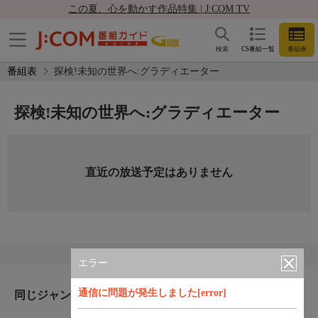
この夏、心を動かす作品特集 | J:COM TV
検索
CS番組一覧
番組表
番組表
探検!未知の世界へ:グラディエーター
探検!未知の世界へ:グラディエーター
直近の放送予定はありません
エラー
通信に問題が発生しました[error]
同じジャンルのおすすめ番組