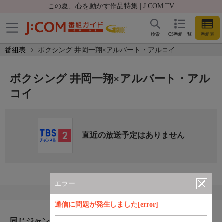
この夏、心を動かす作品特集 | J:COM TV
検索
CS番組一覧
番組表
番組表
ボクシング 井岡一翔×アルバート・アルコイ
ボクシング 井岡一翔×アルバート・アル
コイ
直近の放送予定はありません
エラー
通信に問題が発生しました[error]
同じジャンルのおすすめ番組