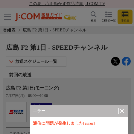
この夏、心を動かす作品特集 | J:COM TV
検索
CS番組一覧
番組表
番組表
広島 F2 第1日 - SPEEDチャンネル
広島 F2 第1日 - SPEEDチャンネル
放送スケジュール一覧
前回の放送
広島 F2 第1日(モーニング)
7月27日(月)
08:00〜10:00
Ch.923
オプション
SPEEDチャンネル
エラー
通信に問題が発生しました[error]
このチャンネルのご視聴には、オプションチャンネル(有料)のご契約が