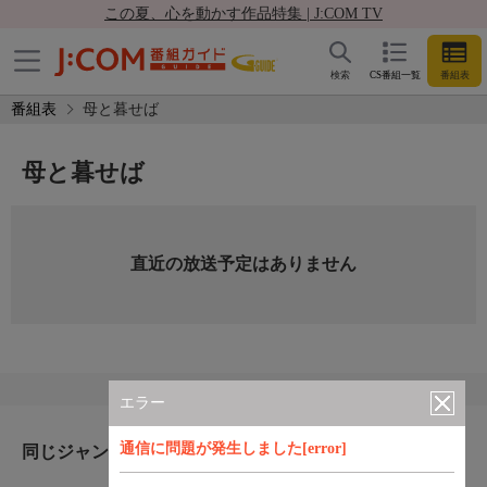
この夏、心を動かす作品特集 | J:COM TV
検索
CS番組一覧
番組表
番組表
母と暮せば
母と暮せば
直近の放送予定はありません
エラー
通信に問題が発生しました[error]
同じジャンルのおすすめ番組