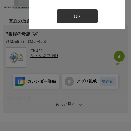
OK
直近の放送
7番房の奇跡 [字]
8月25日(火)
13:10〜15:55
Ch.452
ザ・シネマ HD
カレンダー登録
アプリ視聴
放送前
番組詳細内容
もっと見る
【番組詳細】
6歳の心を持つ知的障害の父と、しっかり者の6歳の少女。ある殺
人事件で無実の罪で投獄され引き裂かれた父娘をめぐる奇跡の物
語で、韓国で大ヒットを記録した感涙ストーリー。(2013年・韓
国・128分・カラー)