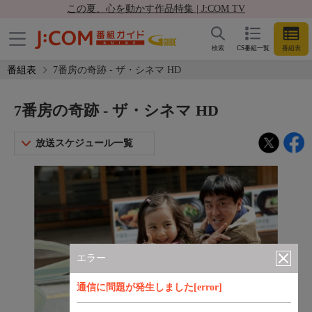
この夏、心を動かす作品特集 | J:COM TV
検索
CS番組一覧
番組表
番組表
7番房の奇跡 - ザ・シネマ HD
7番房の奇跡 - ザ・シネマ HD
放送スケジュール一覧
エラー
通信に問題が発生しました[error]