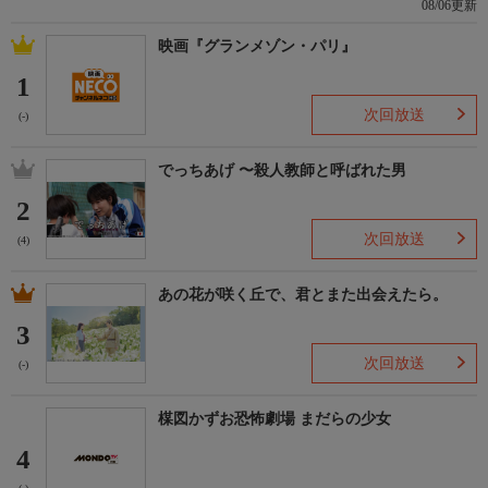
08/06更新
映画『グランメゾン・パリ』
1
次回放送
(-)
でっちあげ 〜殺人教師と呼ばれた男
2
次回放送
(4)
あの花が咲く丘で、君とまた出会えたら。
3
次回放送
(-)
楳図かずお恐怖劇場 まだらの少女
4