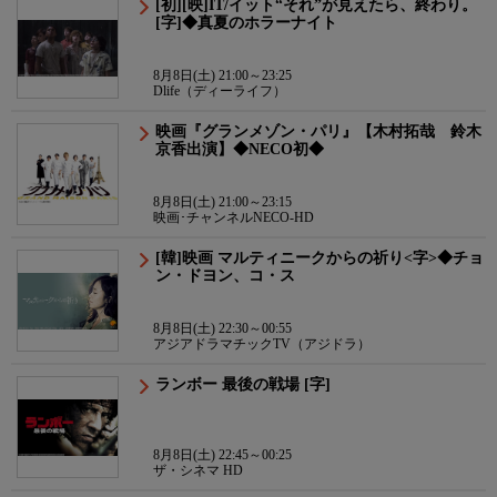
[初][映]IT/イット“それ”が見えたら、終わり。
[字]◆真夏のホラーナイト
8月8日(土) 21:00～23:25
Dlife（ディーライフ）
映画『グランメゾン・パリ』【木村拓哉 鈴木
京香出演】◆NECO初◆
8月8日(土) 21:00～23:15
映画･チャンネルNECO-HD
[韓]映画 マルティニークからの祈り<字>◆チョ
ン・ドヨン、コ・ス
8月8日(土) 22:30～00:55
アジアドラマチックTV（アジドラ）
ランボー 最後の戦場 [字]
8月8日(土) 22:45～00:25
ザ・シネマ HD