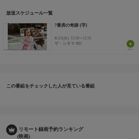
【監督】イ・ファンギョン
【出演】リュ・スンリョン、カル・ソウォン、パク・シネ、オ・
放送スケジュール一覧
ダルスほか
7番房の奇跡 [字]
8/25(火)
13:10～15:55
ザ・シネマ HD
この番組をチェックした人が見ている番組
リモート録画予約ランキング
(映画)