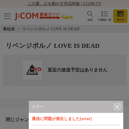
この夏、心を動かす作品特集 | J:COM TV
検索
CS番組一覧
番組表
番組表
リベンジポルノ LOVE IS DEAD
リベンジポルノ LOVE IS DEAD
直近の放送予定はありません
エラー
通信に問題が発生しました[error]
同じジャンルのおすすめ番組