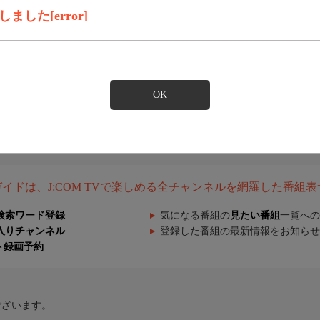
した[error]
OK
組ガイドは、J:COM TVで楽しめる全チャンネルを網羅した番組
検索ワード登録
気になる番組の
見たい番組
一覧への
入りチャンネル
登録した番組の最新情報をお知らせ
ト録画予約
ございます。