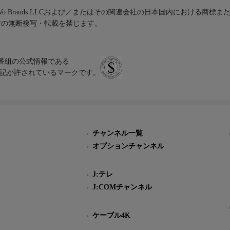
iVo Brands LLCおよび／またはその関連会社の日本国内における商標
材の無断複写・転載を禁じます。
、テレビ番組の公式情報である
スにのみ表記が許されているマークです。
チャンネル一覧
オプションチャンネル
J:テレ
J:COMチャンネル
ケーブル4K