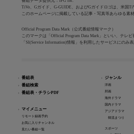
番組データ提供元：IPG Inc.
TiVo、Gガイド、G-GUIDE、およびGガイドロゴは、米国T
このホームページに掲載している記事・写真等あらゆる素
Official Program Data Mark（公式番組情報マーク）
このマークは「Official Program Data Mark」といい
「SI(Service Information)情報」を利用したサービ
番組表
ジャンル
番組検索
洋画
邦画
番組表・チラシPDF
海外ドラマ
国内ドラマ
マイメニュー
アジアドラマ
リモート録画予約
韓流まつり
お気に入りチャンネル
スポーツ
見たい番組一覧