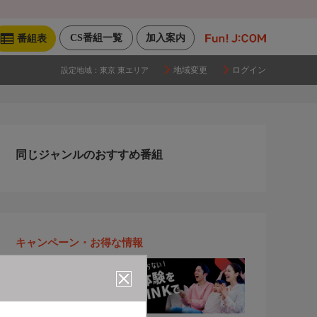
CS番組一覧
加入案内
番組表
地域変更
ログイン
設定地域：
東京 東エリア
同じジャンルのおすすめ番組
キャンペーン・お得な情報