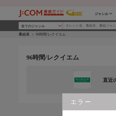
ジャンル
番組表
96時間/レクイエム
96時間/レクイエム
直近
エラー