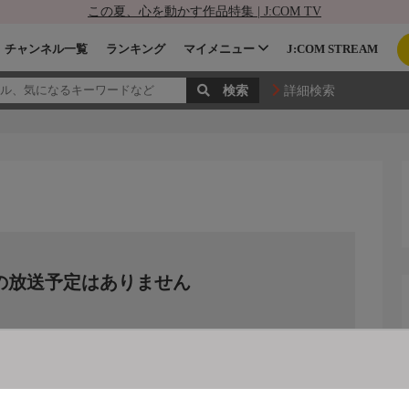
この夏、心を動かす作品特集 | J:COM TV
チャンネル一覧
ランキング
マイメニュー
J:COM STREAM
詳細検索
の放送予定はありません