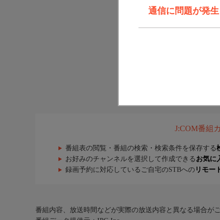
通信に問題が発生しま
J:COM番
番組表の閲覧・番組の検索・検索条件を保存する
お好みのチャンネルを選択して作成できる
お気に
録画予約に対応しているご自宅のSTBへの
リモー
番組内容、放送時間などが実際の放送内容と異なる場合が